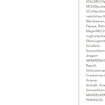
VOLLMILCHp
MOLKEpulver
SOJAlecithin
natürliches V
Weinbeeren
Papaya, Rohr
MagerMILCH
Joghurtpulv
Überzugsmit
Schellack,
Sonnenblum
dragiert
(60%ERDNUS
Rapsöl,
Glukosesirup
Cranberries 
Ananas-
dicksaft, An
Sonnenblum
MANDELKERN
PARANUSS.