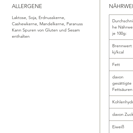
ALLERGENE
NÄHRWERT
Laktose, Soja, Erdnusskerne,
Durchschnit
Cashewkerne, Mandelkerne, Paranuss
he Nährwe
Kann Spuren von Gluten und Sesam
je 100g:
enthalten
Brennwert
kj/kcal
Fett
davon
gesättigte
Fettsäuren
Kohlenhyd
davon Zuc
Eiweiß