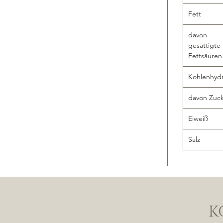
Fett
davon
gesättigte
Fettsäuren
Kohlenhyd
davon Zuc
Eiweiß
Salz
K