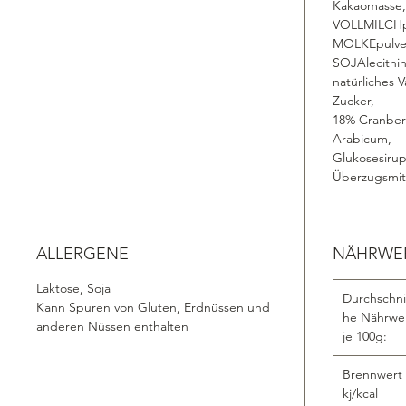
Kakaomasse,
VOLLMILCHp
MOLKEpulver
SOJAlecithin
natürliches 
Zucker,
18% Cranberr
Arabicum,
Glukosesiru
Überzugsmitt
ALLERGENE
NÄHRWERT
Laktose, Soja
Durchschnit
Kann Spuren von Gluten, Erdnüssen und
he Nährwe
anderen Nüssen enthalten
je 100g:
Brennwert
kj/kcal